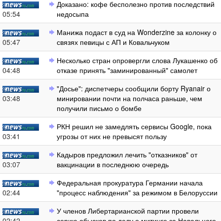
Доказано: кофе бесполезно против последствий
05:54
недосыпа
Манижа подаст в суд на Wonderzine за колонку о
05:47
связях певицы с АП и Ковальчуком
Несколько стран опровергли слова Лукашенко об
04:48
отказе принять "заминированный" самолет
"Досье": диспетчеры сообщили борту Ryanair о
03:48
минировании почти на полчаса раньше, чем
получили письмо о бомбе
РКН решил не замедлять сервисы Google, пока
03:41
угрозы от них не превысят пользу
Кадыров предложил лечить "отказников" от
03:07
вакцинации в последнюю очередь
Федеральная прокуратура Германии начала
02:44
"процесс наблюдения" за режимом в Белоруссии
У членов Либертарианской партии провели
02:42
серию обысков по делу о митинге за Навального