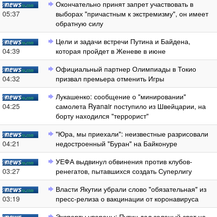
Окончательно принят запрет участвовать в
05:37
выборах "причастным к экстремизму", он имеет
обратную силу
Цели и задачи встречи Путина и Байдена,
04:39
которая пройдет в Женеве в июне
Официальный партнер Олимпиады в Токио
04:32
призвал премьера отменить Игры
Лукашенко: сообщение о "минировании"
04:25
самолета Ryanair поступило из Швейцарии, на
борту находился "террорист"
"Юра, мы приехали": неизвестные разрисовали
04:21
недостроенный "Буран" на Байконуре
УЕФА выдвинул обвинения против клубов-
03:27
ренегатов, пытавшихся создать Суперлигу
Власти Якутии убрали слово "обязательная" из
03:19
пресс-релиза о вакцинации от коронавируса
Эксперты уверены: Путин дал зеленый свет на