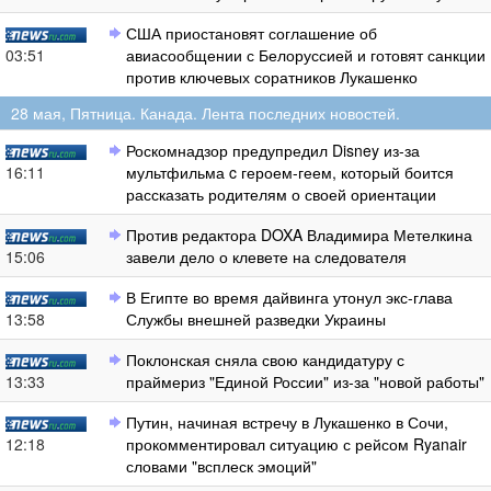
США приостановят соглашение об
03:51
авиасообщении с Белоруссией и готовят санкции
против ключевых соратников Лукашенко
28 мая, Пятница. Канада. Лента последних новостей.
Роскомнадзор предупредил Disney из-за
16:11
мультфильма c героем-геем, который боится
рассказать родителям о своей ориентации
Против редактора DOXA Владимира Метелкина
15:06
завели дело о клевете на следователя
В Египте во время дайвинга утонул экс-глава
13:58
Службы внешней разведки Украины
Поклонская сняла свою кандидатуру с
13:33
праймериз "Единой России" из-за "новой работы"
Путин, начиная встречу в Лукашенко в Сочи,
12:18
прокомментировал ситуацию с рейсом Ryanair
словами "всплеск эмоций"