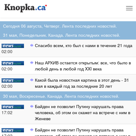
Tog
nav
Сегодня 06 августа, Четверг. Лента последних новостей.
31 мая, Понедельник. Канада. Лента последних новостей.
Спасибо всем, кто был с нами в течение 21 года
02:00
Наш АРХИВ остается открытым: все, что было в
02:00
любой день в любой год XXI века
Какой была новостная картина в этот день - 31
02:00
мая в каждый год за последние 20 лет
30 мая, Воскресенье. Канада. Лента последних новостей.
Байден не позволит Путину нарушать права
17:02
человека, об этом он скажет на встрече с ним в
Женеве
Байден не позволит Путину нарушать права
17:02
человека, об этом он скажет на встрече с ним в