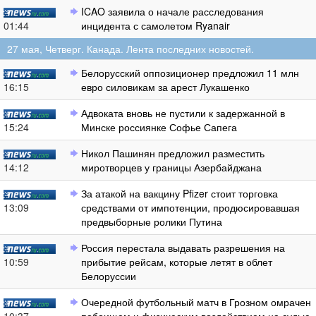
ICAO заявила о начале расследования
01:44
инцидента с самолетом Ryanair
27 мая, Четверг. Канада. Лента последних новостей.
Белорусский оппозиционер предложил 11 млн
16:15
евро силовикам за арест Лукашенко
Адвоката вновь не пустили к задержанной в
15:24
Минске россиянке Софье Сапега
Никол Пашинян предложил разместить
14:12
миротворцев у границы Азербайджана
За атакой на вакцину Pfizer стоит торговка
13:09
средствами от импотенции, продюсировавшая
предвыборные ролики Путина
Россия перестала выдавать разрешения на
10:59
прибытие рейсам, которые летят в облет
Белоруссии
Очередной футбольный матч в Грозном омрачен