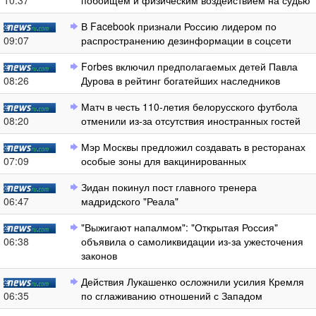
10:37
побоищем и физическим воздействием на судью
В Facebook признали Россию лидером по
09:07
распространению дезинформации в соцсети
Forbes включил предполагаемых детей Павла
08:26
Дурова в рейтинг богатейших наследников
Матч в честь 110-летия белорусского футбола
08:20
отменили из-за отсутствия иностранных гостей
Мэр Москвы предложил создавать в ресторанах
07:09
особые зоны для вакцинированных
Зидан покинул пост главного тренера
06:47
мадридского "Реала"
"Выжигают напалмом": "Открытая Россия"
06:38
объявила о самоликвидации из-за ужесточения
законов
Действия Лукашенко осложнили усилия Кремля
06:35
по сглаживанию отношений с Западом