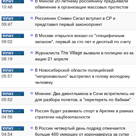
В Минске 20-летнему россиянину предъявили
10:48
обвинение в организации массовых протестов
Россиянин Стивен Сигал вступил в СР и
09:47
представил первый законопроект
В Москве открылся вокзал со "специфичным
09:02
запахом", первый за сто лет и десятый по счету
Журналиста The Village вызвали в полицию из-за
08:19
акции 21 апреля
В Новосибирской области полицейский
05:57
"непроизвольно" выстрелил в голову молодому
человеку
Мнение: Два джентльмена в Сочи встретились не
05:52
для разбора полетов, а "перетереть по бабкам"
Россия будет развивать спорт в Арктике в рамках
04:56
стратегии нацбезопасности
В России четвертый день подряд отмечается
04:54
больше 400 умерших от коронавируса за сутки