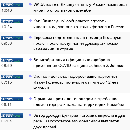
WADA велело Лисину отнять у России чемпионат
10:46
мира по спортивной стрельбе
Как "Википедию" собираются сделать
10:24
иноагентом, заставив открыть филиал в России
Евросоюз подготовил план помощи Беларуси
09:56
после "после наступления демократических
изменений" в стране
Великобритания официально одобрила
08:59
применение COVID-вакцины Johnson & Johnson
Экс-полицейские, подбросившие наркотики
07:15
Ивану Голунову, получили от пяти до 12 лет
колонии
Германия признала геноцидом истребление
06:11
племен гереро и нама на территории Намибии
За год доходы Дмитрия Рогозина выросли в два
06:04
раза. В Роскосмосе это объяснили выплатой
двух премий