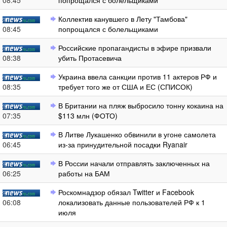
08:45
попрощался с болельщиками
Коллектив канувшего в Лету "Тамбова"
08:45
попрощался с болельщиками
Российские пропагандисты в эфире призвали
08:38
убить Протасевича
Украина ввела санкции против 11 актеров РФ и
08:35
требует того же от США и ЕС (СПИСОК)
В Британии на пляж выбросило тонну кокаина на
07:35
$113 млн (ФОТО)
В Литве Лукашенко обвинили в угоне самолета
06:45
из-за принудительной посадки Ryanair
В России начали отправлять заключенных на
06:25
работы на БАМ
Роскомнадзор обязал Twitter и Facebook
06:08
локализовать данные пользователей РФ к 1
июля